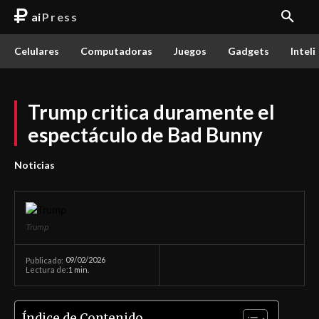
ai
Press
Celulares
Computadoras
Juegos
Gadgets
Inteli
Trump critica duramente el
espectáculo de Bad Bunny
Noticias
Trump
09/02/2026
Publicado:
Lectura de:
1
min.
Índice de Contenido