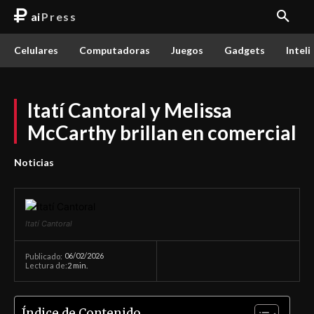
ai
Press
Celulares
Computadoras
Juegos
Gadgets
Inteli
Itatí Cantoral y Melissa
McCarthy brillan en comercial
Noticias
Itatí Cantoral
06/02/2026
Publicado:
Lectura de:
2
min.
Índice de Contenido