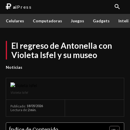
ai
Press
Celulares
Computadoras
Juegos
Gadgets
Inteli
El regreso de Antonella con
Violeta Isfel y su museo
Noticias
Violeta Isfel
18/05/2026
Publicado:
Lectura de:
2
min.
Índice de Contenido