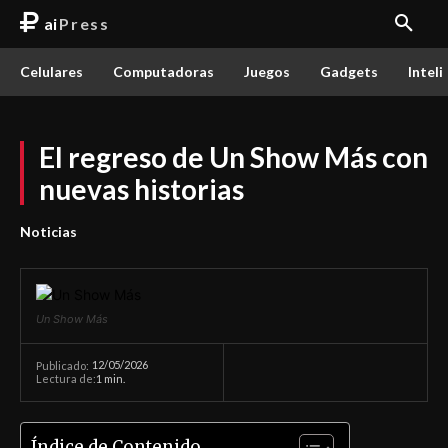
ai
Press
Celulares
Computadoras
Juegos
Gadgets
Inteli
El regreso de Un Show Más con
nuevas historias
Noticias
Un Show Más
12/05/2026
Publicado:
Lectura de:
1
min.
Índice de Contenido