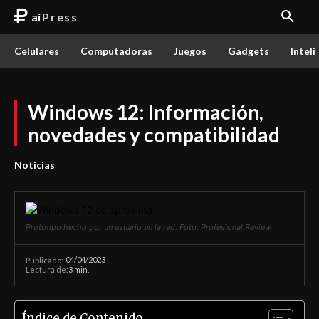
ai
Press
Celulares
Computadoras
Juegos
Gadgets
Inteli
Windows 12: Información,
novedades y compatibilidad
Noticias
Prototipo hecho por un usuario en la red. Foto: Profesional Review
04/04/2023
Publicado:
Lectura de:
3
min.
Índice de Contenido