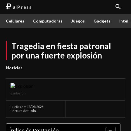
ai
Press
Celulares
Computadoras
Juegos
Gadgets
Inteli
Tragedia en fiesta patronal
por una fuerte explosión
Noticias
explosión
15/05/2026
Publicado:
Lectura de:
1
min.
Índice de Contenido