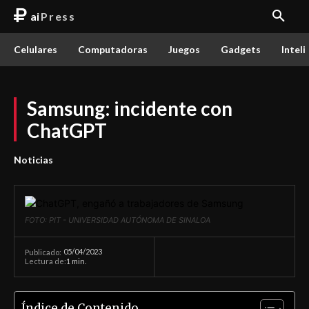
ai
Press
Celulares
Computadoras
Juegos
Gadgets
Inteli
Samsung: incidente con
ChatGPT
Noticias
FOTO: PIT - UNIVERSIDAD AUTÓNOMA DE SINALOA
05/04/2023
Publicado:
Lectura de:
1
min.
Índice de Contenido