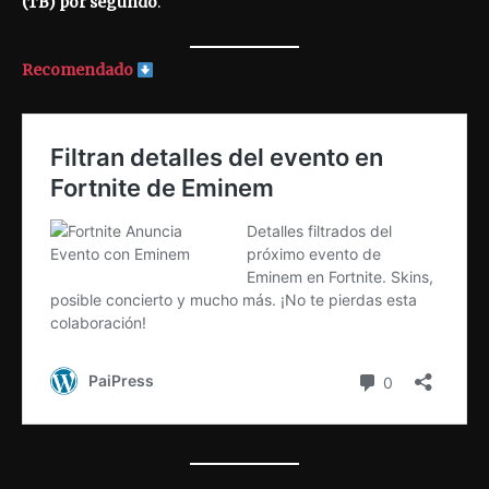
(TB) por segundo
.
Recomendado