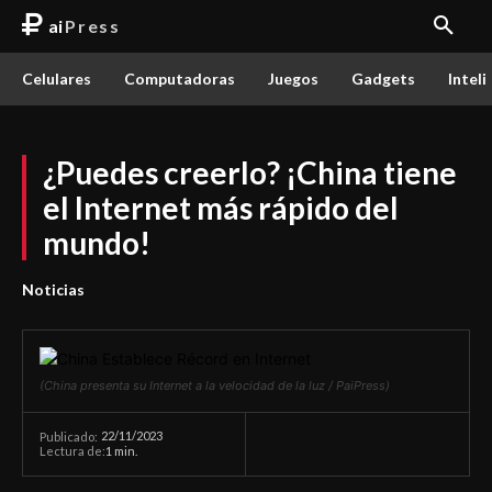
ai
Press
Celulares
Computadoras
Juegos
Gadgets
Inteli
¿Puedes creerlo? ¡China tiene
el Internet más rápido del
mundo!
Noticias
(China presenta su Internet a la velocidad de la luz / PaiPress)
22/11/2023
Publicado:
Lectura de:
1
min.