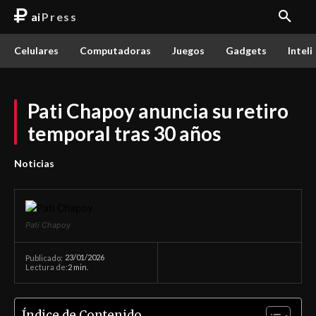
ai
Press
Celulares
Computadoras
Juegos
Gadgets
Inteli
Pati Chapoy anuncia su retiro
temporal tras 30 años
Noticias
Pati Chapoy
23/01/2026
Publicado:
Lectura de:
2
min.
Índice de Contenido