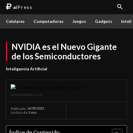
ai
Press
Celulares
Computadoras
Juegos
Gadgets
Inteli
NVIDIA es el Nuevo Gigante
de los Semiconductores
Inteligencia Artificial
(www.thairath.co.th)
26/09/2023
Publicado:
Lectura de:
1
min.
Índice de Contenido