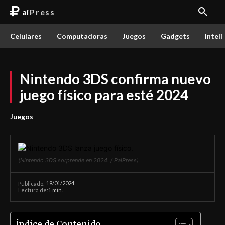
ai
Press
Celulares
Computadoras
Juegos
Gadgets
Inteli
Nintendo 3DS confirma nuevo
juego físico para esté 2024
Juegos
(Nintendo 3DS sorprende en 2024. / PaiPress)
19/01/2024
Publicado:
Lectura de:
1
min.
Índice de Contenido