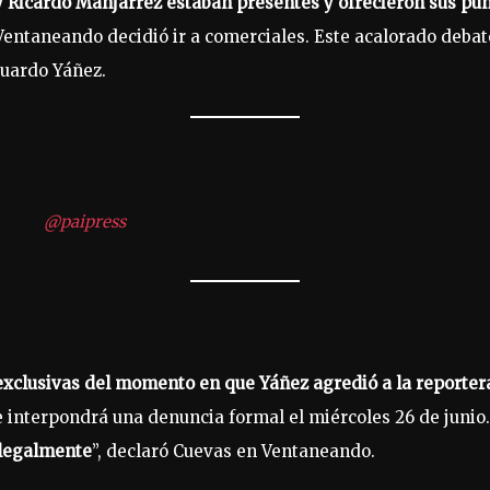
 Ricardo Manjarrez estaban presentes y ofrecieron sus punt
Ventaneando decidió ir a comerciales. Este acalorado debat
duardo Yáñez.
@paipress
xclusivas del momento en que Yáñez agredió a la reporter
e interpondrá una denuncia formal el miércoles 26 de junio.
 legalmente
”, declaró Cuevas en Ventaneando.