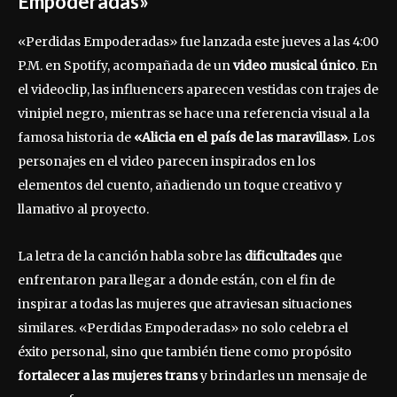
Empoderadas»
«Perdidas Empoderadas» fue lanzada este jueves a las 4:00
P.M. en Spotify, acompañada de un
video musical único
. En
el videoclip, las influencers aparecen vestidas con trajes de
vinipiel negro, mientras se hace una referencia visual a la
famosa historia de
«Alicia en el país de las maravillas»
. Los
personajes en el video parecen inspirados en los
elementos del cuento, añadiendo un toque creativo y
llamativo al proyecto.
La letra de la canción habla sobre las
dificultades
que
enfrentaron para llegar a donde están, con el fin de
inspirar a todas las mujeres que atraviesan situaciones
similares. «Perdidas Empoderadas» no solo celebra el
éxito personal, sino que también tiene como propósito
fortalecer a las mujeres trans
y brindarles un mensaje de