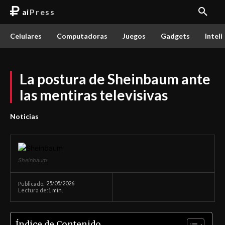
ai
Press
Celulares
Computadoras
Juegos
Gadgets
Inteli
La postura de Sheinbaum ante
las mentiras televisivas
Noticias
Sheinbaum
25/05/2026
Publicado:
Lectura de:
1
min.
Índice de Contenido