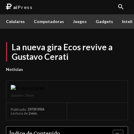
ai
Press
Celulares
Computadoras
Juegos
Gadgets
Inteli
La nueva gira Ecos revive a
Gustavo Cerati
Noticias
Gustavo Cerati
23/03/2026
Publicado:
Lectura de:
2
min.
Índice de Contenido