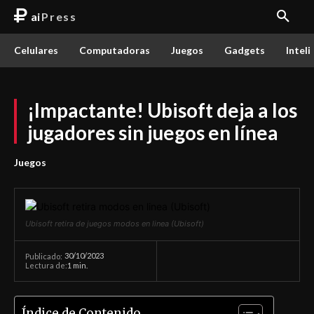
ai
Press
Celulares
Computadoras
Juegos
Gadgets
Inteli
¡Impactante! Ubisoft deja a los
jugadores sin juegos en línea
Juegos
Ubisoft retira de juegos modos en linea (Ubisoft)
30/10/2023
Publicado:
Lectura de:
1
min.
Índice de Contenido