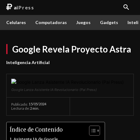
ai
Press
Celulares
Computadoras
Juegos
Gadgets
Inteli
Google Revela Proyecto Astra
Inteligencia Artificial
Google Lanza Asistente IA Revolucionario (Pai Press)
15/05/2024
Publicado:
Lectura de:
2
min.
Índice de Contenido
Asistente IA de Google