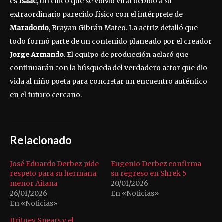
es
Isaac
, un chico que se volvió viral debido a su
extraordinario parecido físico con el intérprete de
Maradonio
, Brayan Gibrán Mateo. La actriz detalló que
todo formó parte de un contenido planeado por el creador
Jorge Armando
. El equipo de producción aclaró que
continuarán con la búsqueda del verdadero actor que dio
vida al niño poeta para concretar un encuentro auténtico
en el futuro cercano.
Relacionado
José Eduardo Derbez pide
Eugenio Derbez confirma
respeto para su hermana
su regreso en Shrek 5
menor Aitana
20/01/2026
26/01/2026
En «Noticias»
En «Noticias»
Britney Spears y el