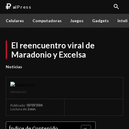
ai
Press
Celulares
Computadoras
Juegos
Gadgets
Inteli
El reencuentro viral de
Maradonio y Excelsa
Noticias
Maradonio
02/03/2026
Publicado:
Lectura de:
2
min.
Índice de Contenido