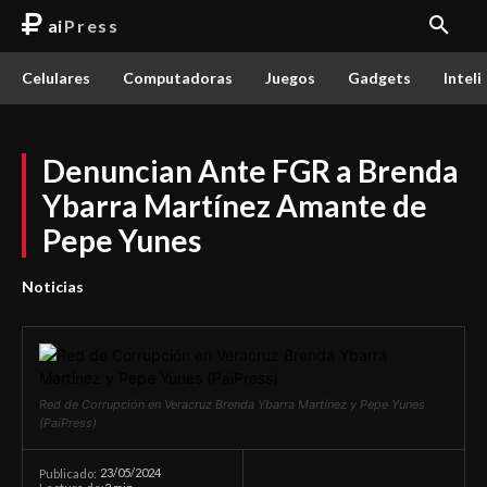
ai
Press
Celulares
Computadoras
Juegos
Gadgets
Inteli
Denuncian Ante FGR a Brenda
Ybarra Martínez Amante de
Pepe Yunes
Noticias
Red de Corrupción en Veracruz Brenda Ybarra Martínez y Pepe Yunes
(PaiPress)
23/05/2024
Publicado: