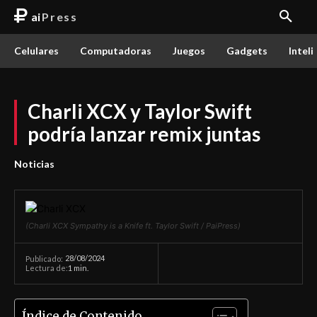
ai
Press
Celulares
Computadoras
Juegos
Gadgets
Inteli
Charli XCX y Taylor Swift
podría lanzar remix juntas
Noticias
(Charli XCX Sympathy is a Knife ft. Taylor Swift / PaiPress)
28/08/2024
Publicado:
Lectura de:
1
min.
Índice de Contenido