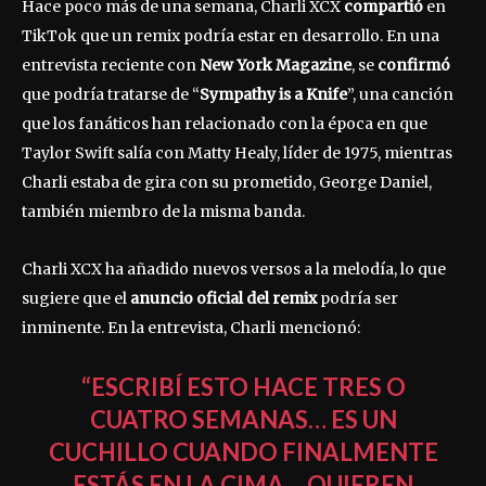
Hace poco más de una semana, Charli XCX
compartió
en
TikTok que un remix podría estar en desarrollo. En una
entrevista reciente con
New York Magazine
, se
confirmó
que podría tratarse de “
Sympathy is a Knife
”, una canción
que los fanáticos han relacionado con la época en que
Taylor Swift salía con Matty Healy, líder de 1975, mientras
Charli estaba de gira con su prometido, George Daniel,
también miembro de la misma banda.
Charli XCX ha añadido nuevos versos a la melodía, lo que
sugiere que el
anuncio oficial del remix
podría ser
inminente. En la entrevista, Charli mencionó:
“ESCRIBÍ ESTO HACE TRES O
CUATRO SEMANAS… ES UN
CUCHILLO CUANDO FINALMENTE
ESTÁS EN LA CIMA… QUIEREN