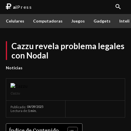
ai
Press
Celulares
Computadoras
Juegos
Gadgets
Inteli
Cazzu revela problema legales
con Nodal
Noticias
Cazzu
04/09/2025
Publicado:
Lectura de:
1
min.
Índice de Contenido