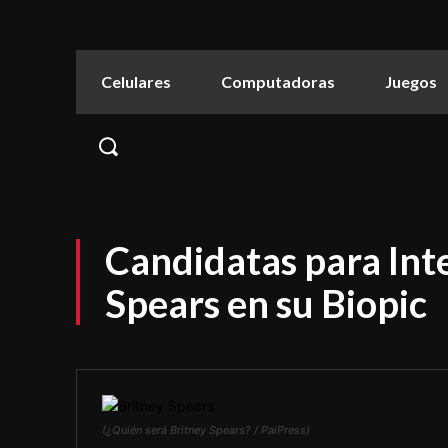
Celulares
Computadoras
Juegos
Candidatas para Int
Spears en su Biopic
(¿Quién será Britney Spears? / PaiPress)