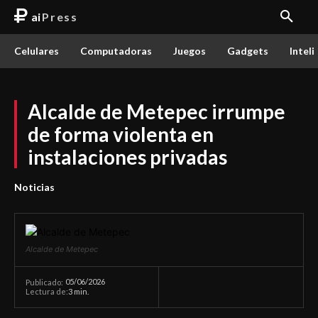
ai
Press
Celulares
Computadoras
Juegos
Gadgets
Inteli
Alcalde de Metepec irrumpe
de forma violenta en
instalaciones privadas
Noticias
Alcalde de Metepec
05/06/2026
Publicado:
Lectura de:
3
min.